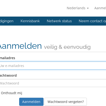
Nederlands
Aanme
digingen
Kennisbank
Netwerk status
Neem contact o
Aanmelden
veilig & eenvoudig
mailadres
achtwoord
Onthoudt mij
Wachtwoord vergeten?