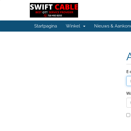
Startpagina
Winkel
Nieuws & Aankon
E-
W