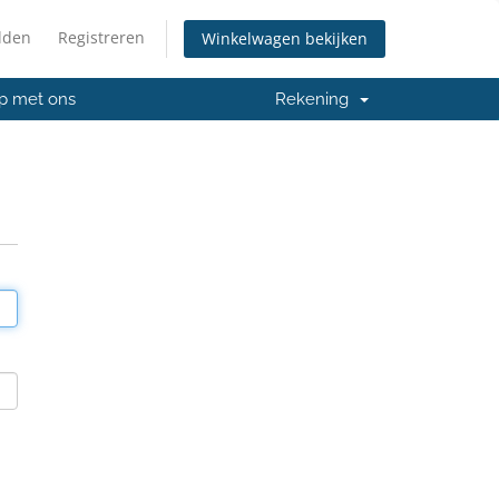
lden
Registreren
Winkelwagen bekijken
p met ons
Rekening