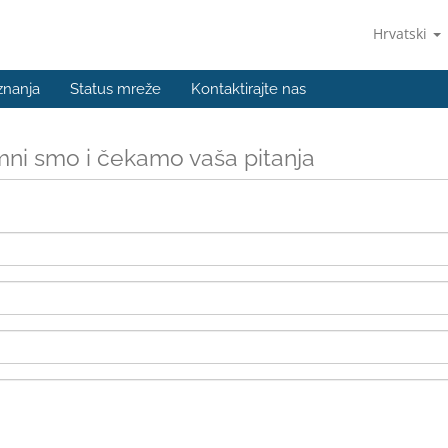
Hrvatski
znanja
Status mreže
Kontaktirajte nas
ni smo i čekamo vaša pitanja