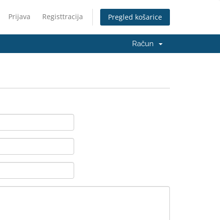
Prijava
Registtracija
Pregled košarice
Račun